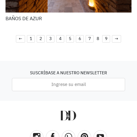
BAÑOS DE AZUR
←
1
2
3
4
5
6
7
8
9
→
SUSCRÍBASE A NUESTRO NEWSLETTER