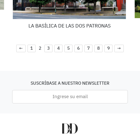
LA BASÍLICA DE LAS DOS PATRONAS
←
1
2
3
4
5
6
7
8
9
→
SUSCRÍBASE A NUESTRO NEWSLETTER