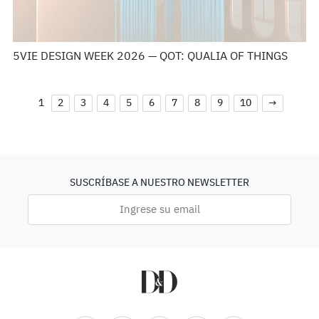
5VIE DESIGN WEEK 2026 — QOT: QUALIA OF THINGS
1
2
3
4
5
6
7
8
9
10
→
SUSCRÍBASE A NUESTRO NEWSLETTER