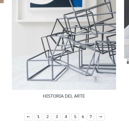
HISTORIA DEL ARTE
←
1
2
3
4
5
6
7
→