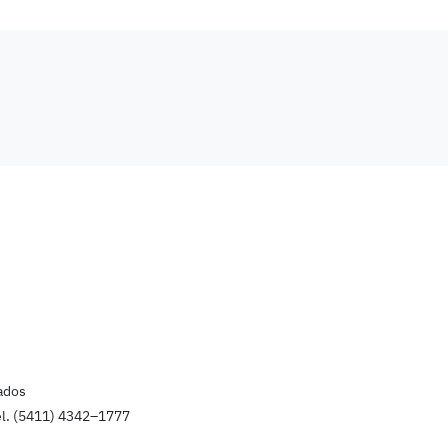
ados
el. (5411) 4342–1777