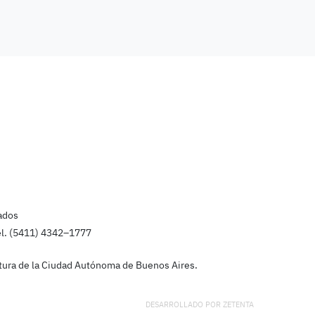
ados
el. (5411) 4342–1777
latura de la Ciudad Autónoma de Buenos Aires.
DESARROLLADO POR
ZETENTA