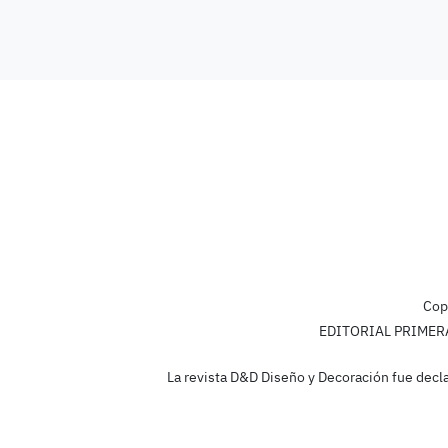
Cop
EDITORIAL PRIMERA L
La revista D&D Diseño y Decoración fue decla