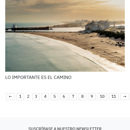
LO IMPORTANTE ES EL CAMINO
←
1
2
3
4
5
6
7
8
9
10
11
→
SUSCRÍBASE A NUESTRO NEWSLETTER