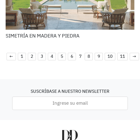
SIMETRÍA EN MADERA Y PIEDRA
←
1
2
3
4
5
6
7
8
9
10
11
→
SUSCRÍBASE A NUESTRO NEWSLETTER