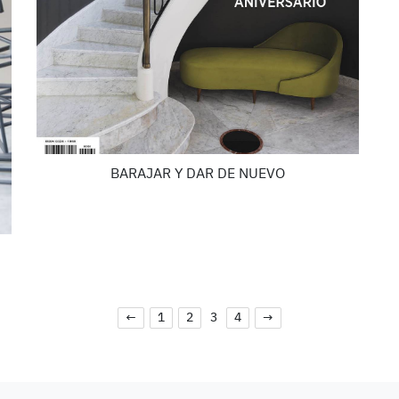
BARAJAR Y DAR DE NUEVO
←
1
2
3
4
→