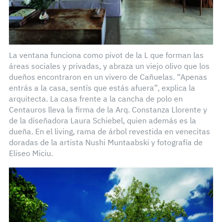
La ventana funciona como pivot de la L que forman las
áreas sociales y privadas, y abraza un viejo olivo que los
dueños encontraron en un vivero de Cañuelas. “Apenas
entrás a la casa, sentís que estás afuera”, explica la
arquitecta. La casa frente a la cancha de polo en
Centauros lleva la firma de la Arq. Constanza Llorente y
de la diseñadora Laura Schiebel, quien además es la
dueña. En el living, rama de árbol revestida en venecitas
doradas de la artista Nushi Muntaabski y fotografía de
Eliseo Miciu.