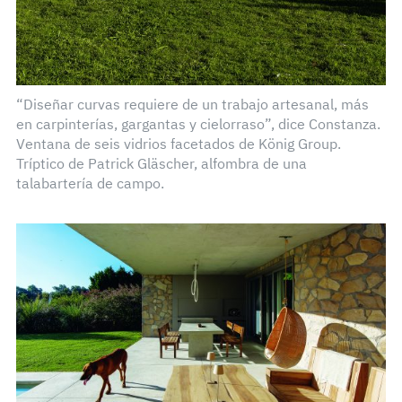
“Diseñar curvas requiere de un trabajo artesanal, más
en carpinterías, gargantas y cielorraso”, dice Constanza.
Ventana de seis vidrios facetados de König Group.
Tríptico de Patrick Gläscher, alfombra de una
talabartería de campo.