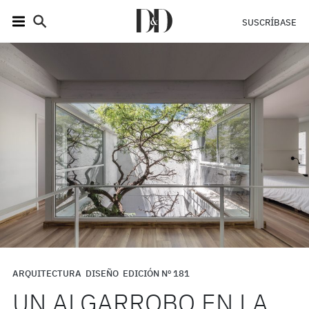
SUSCRÍBASE
ARQUITECTURA
DISEÑO
EDICIÓN Nº 181
UN ALGARROBO EN LA