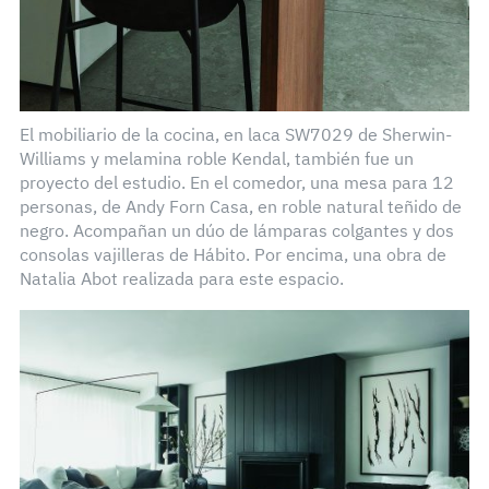
El mobiliario de la cocina, en laca SW7029 de Sherwin-
Williams y melamina roble Kendal, también fue un
proyecto del estudio. En el comedor, una mesa para 12
personas, de Andy Forn Casa, en roble natural teñido de
negro. Acompañan un dúo de lámparas colgantes y dos
consolas vajilleras de Hábito. Por encima, una obra de
Natalia Abot realizada para este espacio.