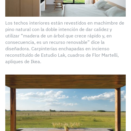
Los techos interiores están revestidos en machimbre de
pino natural con la doble intención de dar calidez y
utilizar “madera de un árbol que crece rápido y, en
consecuencia, es un recurso renovable” dice la
diseñadora. Carpinterías enchapadas en incienso
reconstituído de Estudio Lak, cuadros de Flor Martelli,
apliques de Ikea.