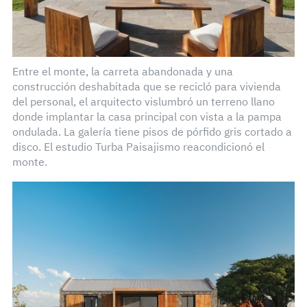
Entre el monte, la carreta abandonada y una
construcción deshabitada que se recicló para vivienda
del personal, el arquitecto vislumbró un terreno llano
donde implantar la casa principal con vista a la pampa
ondulada. La galería tiene pisos de pórfido gris cortado a
disco. El estudio Turba Paisajismo reacondicionó el
monte.