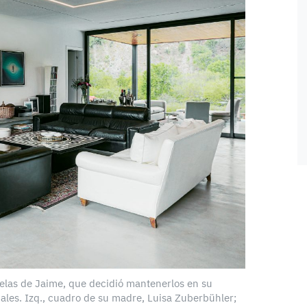
elas de Jaime, que decidió mantenerlos en su
iales. Izq., cuadro de su madre, Luisa Zuberbühler;