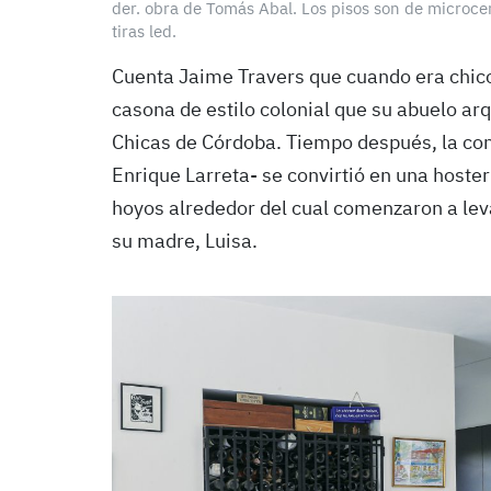
der. obra de Tomás Abal. Los pisos son de microce
tiras led.
Cuenta Jaime Travers que cuando era chic
casona de estilo colonial que su abuelo arq
Chicas de Córdoba. Tiempo después, la con
Enrique Larreta- se convirtió en una hoster
hoyos alrededor del cual comenzaron a leva
su madre, Luisa.