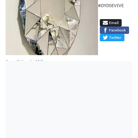
#DYDSEVIVE
Email
Facebook
Twitter
Sam Orlando Miller.