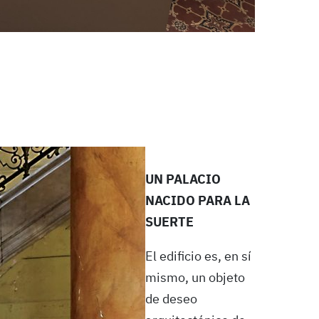
UN PALACIO
NACIDO PARA LA
SUERTE
El edificio es, en sí
mismo, un objeto
de deseo