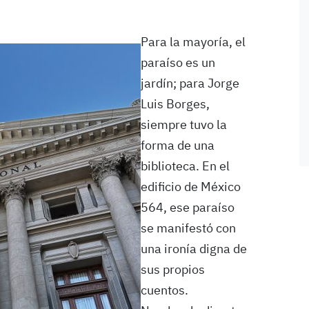
Para la mayoría, el
paraíso es un
jardín; para Jorge
Luis Borges,
siempre tuvo la
forma de una
biblioteca. En el
edificio de México
564, ese paraíso
se manifestó con
una ironía digna de
sus propios
cuentos.