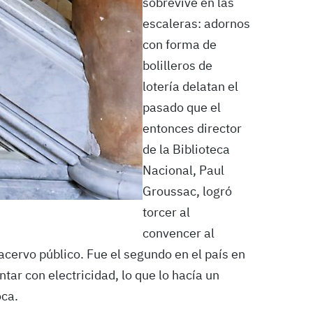
sobrevive en las
escaleras: adornos
con forma de
bolilleros de
lotería delatan el
pasado que el
entonces director
de la Biblioteca
Nacional, Paul
Groussac, logró
torcer al
convencer al
acervo público. Fue el segundo en el país en
tar con electricidad, lo que lo hacía un
oca.