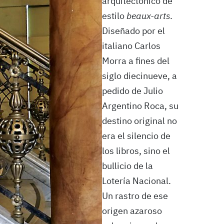
arquitectónico de
estilo
beaux-arts
.
Diseñado por el
italiano Carlos
Morra a fines del
siglo diecinueve, a
pedido de Julio
Argentino Roca, su
destino original no
era el silencio de
los libros, sino el
bullicio de la
Lotería Nacional.
Un rastro de ese
origen azaroso