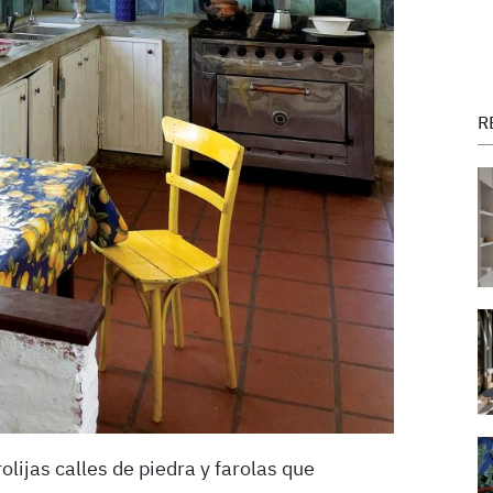
R
ijas calles de piedra y farolas que