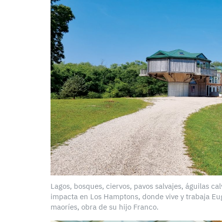
Lagos, bosques, ciervos, pavos salvajes, águilas c
impacta en Los Hamptons, donde vive y trabaja Euge
maoríes, obra de su hijo Franco.