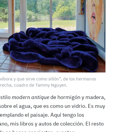
 víbora y que sirve como sillón”, de los hermanos
erecha, cuadro de Tammy Nguyen.
stilo
modern antique
de hormigón y madera,
sobre el agua, que es como un vidrio. Es muy
mplando el paisaje. Aquí tengo los
no, mis libros y autos de colección. El resto