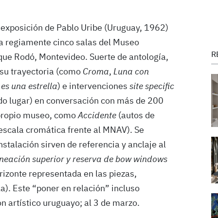
 exposición de Pablo Uribe (Uruguay, 1962)
a regiamente cinco salas del Museo
R
que Rodó, Montevideo. Suerte de antología,
 su trayectoria (como
Croma
,
Luna con
 es una estrella
) e intervenciones
site specific
o lugar) en conversación con más de 200
 propio museo, como
Accidente
(autos de
escala cromática frente al MNAV). Se
nstalación sirven de referencia y anclaje al
ineación superior y reserva de bow windows
orizonte representada en las piezas,
la). Este “poner en relación” incluso
on artístico uruguayo; al 3 de marzo.