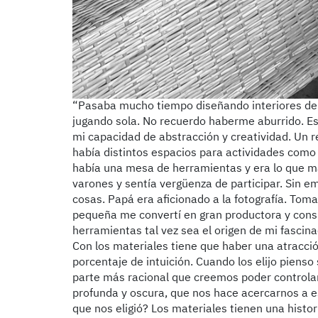
“Pasaba mucho tiempo diseñando interiores de 
jugando sola. No recuerdo haberme aburrido. 
mi capacidad de abstracción y creatividad. Un r
había distintos espacios para actividades como d
había una mesa de herramientas y era lo que m
varones y sentía vergüenza de participar. Sin 
cosas. Papá era aficionado a la fotografía. Toma
pequeña me convertí en gran productora y consu
herramientas tal vez sea el origen de mi fascinac
Con los materiales tiene que haber una atracci
porcentaje de intuición. Cuando los elijo pienso
parte más racional que creemos poder controlar
profunda y oscura, que nos hace acercarnos a es
que nos eligió? Los materiales tienen una histor