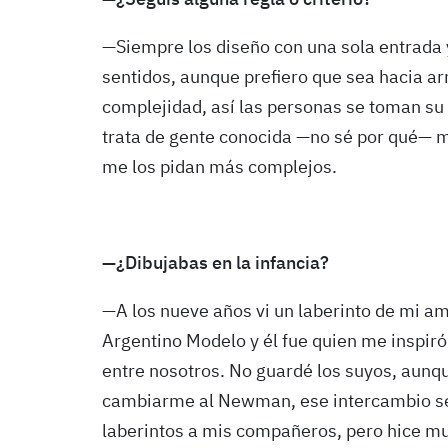
—¿Seguís alguna regla o criterio?
—Siempre los diseño con una sola entrada 
sentidos, aunque prefiero que sea hacia ar
complejidad, así las personas se toman su 
trata de gente conocida —no sé por qué— m
me los pidan más complejos.
—¿Dibujabas en la infancia?
—A los nueve años vi un laberinto de mi am
Argentino Modelo y él fue quien me inspir
entre nosotros. No guardé los suyos, aun
cambiarme al Newman, ese intercambio se 
laberintos a mis compañeros, pero hice m