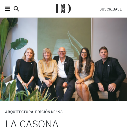
SUSCRÍBASE
ARQUITECTURA
EDICIÓN N´198
LA CASONA