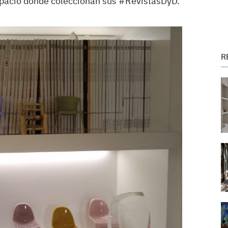
spacio donde coleccionan sus #RevistasDyD.
R