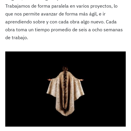
Trabajamos de forma paralela en varios proyectos, lo
que nos permite avanzar de forma más ágil, e ir
aprendiendo sobre y con cada obra algo nuevo. Cada
obra toma un tiempo promedio de seis a ocho semanas
de trabajo.