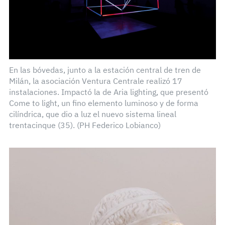
En las bóvedas, junto a la estación central de tren de
Milán, la asociación Ventura Centrale realizó 17
instalaciones. Impactó la de Aria lighting, que presentó
Come to light, un fino elemento luminoso y de forma
cilíndrica, que dio a luz el nuevo sistema lineal
trentacinque (35). (PH Federico Lobianco)