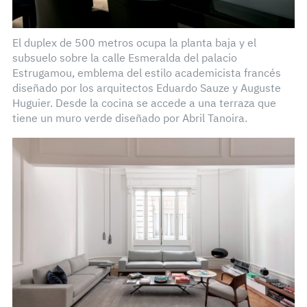
El duplex de 500 metros ocupa la planta baja y el
subsuelo sobre la calle Esmeralda del palacio
Estrugamou, emblema del estilo academicista francés
diseñado por los arquitectos Eduardo Sauze y Auguste
Huguier. Desde la cocina se accede a una terraza que
tiene un muro verde diseñado por Abril Tanoira.