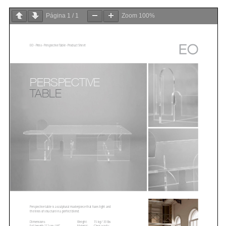
Página
1
/
1
Zoom
100%