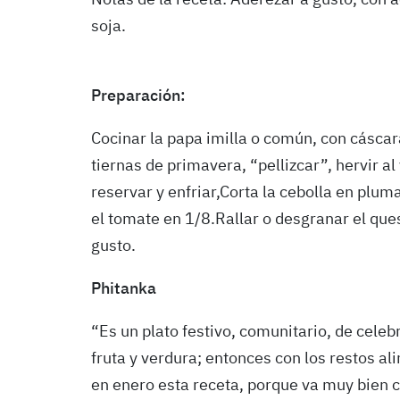
Notas de la receta: Aderezar a gusto, con a
soja.
Preparación:
Cocinar la papa imilla o común, con cáscara
tiernas de primavera, “pellizcar”, hervir a
reservar y enfriar,Corta la cebolla en plum
el tomate en 1/8.Rallar o desgranar el que
gusto.
Phitanka
“Es un plato festivo, comunitario, de cel
fruta y verdura; entonces con los restos a
en enero esta receta, porque va muy bien 