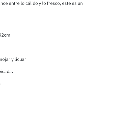
e entre lo cálido y lo fresco, este es un
 X2cm
ojar y licuar
picada.
s