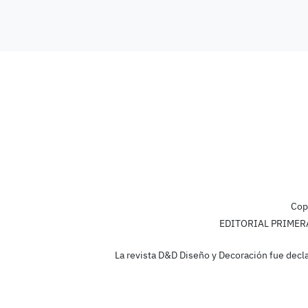
Cop
EDITORIAL PRIMERA L
La revista D&D Diseño y Decoración fue decla