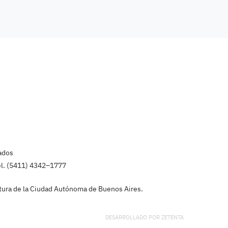
ados
el. (5411) 4342–1777
latura de la Ciudad Autónoma de Buenos Aires.
DESARROLLADO POR
ZETENTA