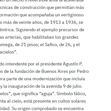
 en un hecho irreversible ante la acelerada
técnicas de construcción que permitían más
sformación que acompañaba un vertiginoso
o más de veinte años, de 1913 a 1936, se
céntrica. Siguiendo el ejemplo precursor de
s arterias, que habilitaban los grandes
mega, de 21 pisos; el Safico, de 26, y el
acielos”.
do intendente por el presidente Agustín P.
ños de la fundación de Buenos Aires por Pedro
era parte de una modernización que incluía
y la inauguración de la avenida 9 de julio.
los”, que significa “aguja”. Símbolo fálico,
 al cielo, está presente en cultos solares
rtilidad. Su origen comprobado se encuentra