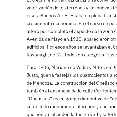
El crecimiento vertical urbano se convirtió
valorización de los terrenos y las nuevas 
pisos. Buenos Aires estaba en plena tran
crecimiento económico. En el curso de poc
alteró por completo el aspecto de la zona 
Avenida de Mayo en 1910, aparecieron otra
edificios. Por esos años se levantaban el Co
Kavanagh, de 32. Todos en categoría “rasc
Para 1936, Mariano de Vedia y Mitre, elegi
Justo, quería festejar los cuatrocientos a
de Mendoza. La construcción del Obelisco 
también el ensanche de la calle Corrientes 
“Obeliskos” es en griego diminutivo de “obe
como todo monumento alargado y que apunta
que honran el poder, la fuerza viril y la fe