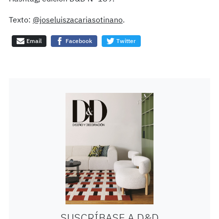
Texto:
@joseluiszacariasotinano
.
Email
Facebook
Twitter
SUSCRÍBASE A D&D