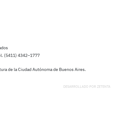
ados
el. (5411) 4342–1777
latura de la Ciudad Autónoma de Buenos Aires.
DESARROLLADO POR
ZETENTA