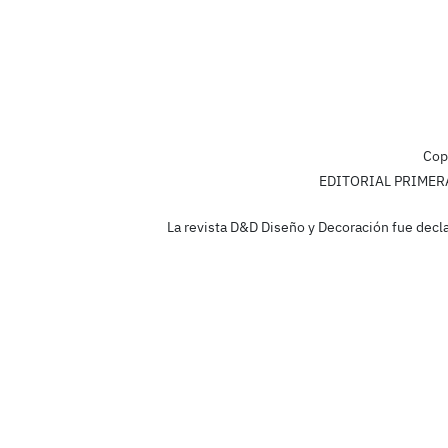
Cop
EDITORIAL PRIMERA L
La revista D&D Diseño y Decoración fue decla