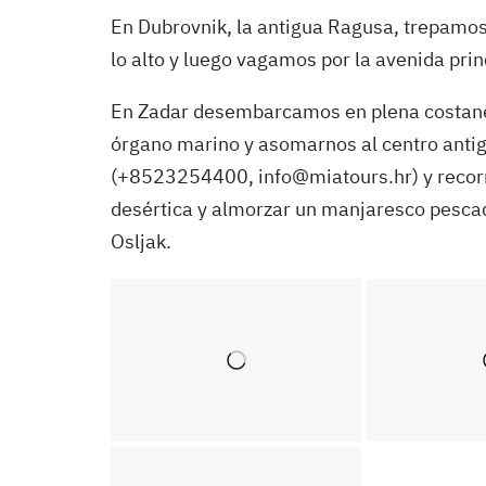
En Dubrovnik, la antigua Ragusa, trepamos 
lo alto y luego vagamos por la avenida prin
En Zadar desembarcamos en plena costane
órgano marino y asomarnos al centro anti­
(+8523254400, info@mia­tours.hr) y recorre
desértica y almorzar un manjaresco pescado 
Osljak.