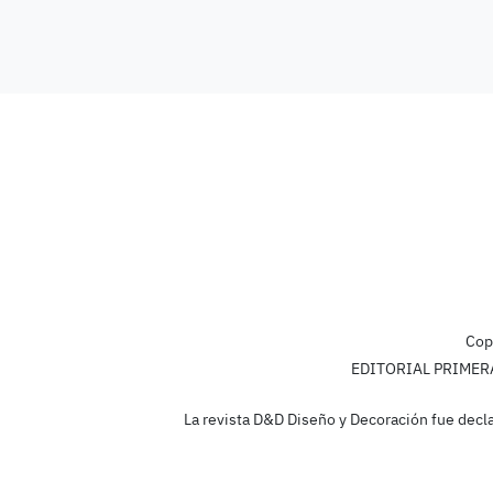
Cop
EDITORIAL PRIMERA L
La revista D&D Diseño y Decoración fue decla