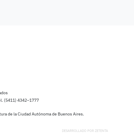
ados
el. (5411) 4342–1777
latura de la Ciudad Autónoma de Buenos Aires.
DESARROLLADO POR
ZETENTA