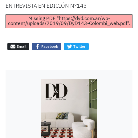
ENTREVISTA EN EDICIÓN N°143
Missing PDF "https://dyd.com.ar/wp-
content/uploads/2019/09/DyD143-Colombi_web.pdf".
Email
Facebook
Twitter