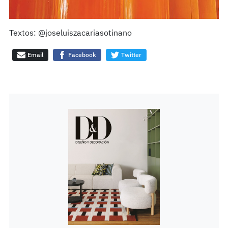
Textos: @joseluiszacariasotinano
Email
Facebook
Twitter