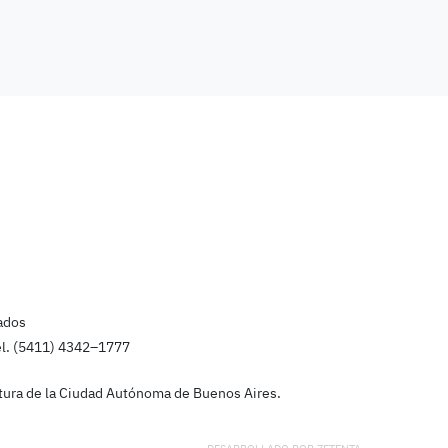
ados
el. (5411) 4342–1777
latura de la Ciudad Autónoma de Buenos Aires.