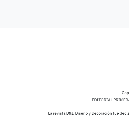
Cop
EDITORIAL PRIMERA L
La revista D&D Diseño y Decoración fue decla