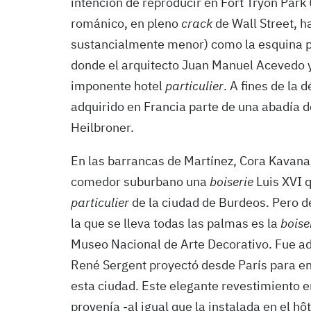
intención de reproducir en Fort Tryon Park 
románico, en pleno
crack
de Wall Street, h
sustancialmente menor) como la esquina p
donde el arquitecto Juan Manuel Acevedo y
imponente hotel
particulier
. A fines de la 
adquirido en Francia parte de una abadía de
Heilbroner.
En las barrancas de Martínez, Cora Kavana
comedor suburbano una
boiserie
Luis XVI 
particulier
de la ciudad de Burdeos. Pero d
la que se lleva todas las palmas es la
boise
Museo Nacional de Arte Decorativo. Fue ada
René Sergent proyectó desde París para en
esta ciudad. Este elegante revestimiento 
provenía -al igual que la instalada en el h