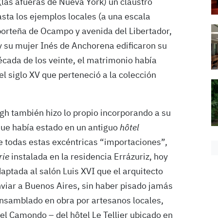
(las afueras de Nueva York) un claustro
asta los ejemplos locales (a una escala
orteña de Ocampo y avenida del Libertador,
 su mujer Inés de Anchorena edificaron su
década de los veinte, el matrimonio había
l siglo XV que perteneció a la colección
gh también hizo lo propio incorporando a su
que había estado en un antiguo
hôtel
e todas estas excéntricas “importaciones”,
rie
instalada en la residencia Errázuriz, hoy
ptada al salón Luis XVI que el arquitecto
viar a Buenos Aires, sin haber pisado jamás
ensamblado en obra por artesanos locales,
ôtel Camondo – del hôtel Le Tellier ubicado en