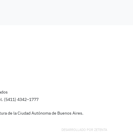
ados
el. (5411) 4342–1777
latura de la Ciudad Autónoma de Buenos Aires.
DESARROLLADO POR
ZETENTA