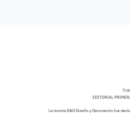
Cop
EDITORIAL PRIMERA L
La revista D&D Diseño y Decoración fue decla