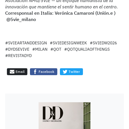
Asociación NMG/5VIE — un enfoque humanista de la
innovación que mantiene el sentir humano en el centro.
Corresponsal en Italia: Verónica Camaroni (Unión.e )
@5vie_milano
#5VIEARTANDDESIGN
#5VIEDESIGNWEEK
#5VIEDW2026
#DYDSEVIVE
#MILAN
#QOT
#QOTQUALIAOFTHINGS
#REVISTADYD
Email
Facebook
Twitter