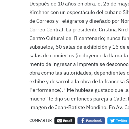
Después de 10 años en obra, el 25 de mayo 
Kirchner con un espectáculo del cubano Sil
de Correos y Telégrafos y diseñado por Norbe
Correo Central. La presidente Cris­tina Ki
Centro Cultural del Bicentenario; nunca fun
subsuelos, 50 sa­las de exhibición y 16 de
salas de conciertos (incluyendo la llamada
mento de ingresar a imprenta se desconocen
obra como las au­toridades, dependientes de
exhibe y desarrolla la obra de la francesa 
Performance). “Me hubiese gustado que la
mucho” le dijo su entonces pareja a Calle; 
imagen de Jean-Batiste Mon­dino. En Av. Co
COMPARTIR
Email
Facebook
Twitter