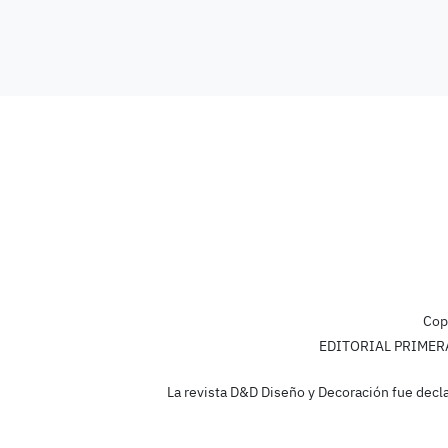
Cop
EDITORIAL PRIMERA L
La revista D&D Diseño y Decoración fue decla