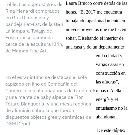
Laura Brucco corre detrás de las
roble. Los objetos: gres de
Rina Menardi comprados
horas. “El 2017 me encuentra
en Gris Dimensión y
trabajando apasionadamente en
bandeja Fat-Fat, de la B&B.
nuevos proyectos que me hacen
La lámpara Twiggy de
Foscarini se acomoda
soñar. Diseñando el interior de
cerca de la escultura Kirin,
una casa y de un departamento
de Maman Fine Art.
en la ciudad y
varias casas en
construcción en
En el estar íntimo se destacan el sofá
las afueras”,
tapizado en lino de Compañía del
repasa. A ella la
Comercio con almohadones de Landmark
y una manta de baby alpaca de Flor
energía y el
Tótaro Blanquería; y una mesa redonda
entusiasmo no la
de aluminio sobre la que fueron
abandonan.
dispuestos objetos gres y cerámicas de
D&M Depot.
De este dúplex