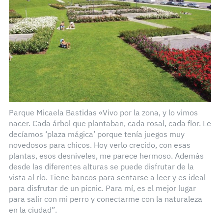
Parque Micaela Bastidas «Vivo por la zona, y lo vimos
nacer. Cada árbol que plantaban, cada rosal, cada flor. Le
decíamos ‘plaza mágica’ porque tenía juegos muy
novedosos para chicos. Hoy verlo crecido, con esas
plantas, esos desniveles, me parece hermoso. Además
desde las diferentes alturas se puede disfrutar de la
vista al río. Tiene bancos para sentarse a leer y es ideal
para disfrutar de un picnic. Para mí, es el mejor lugar
para salir con mi perro y conectarme con la naturaleza
en la ciudad”.