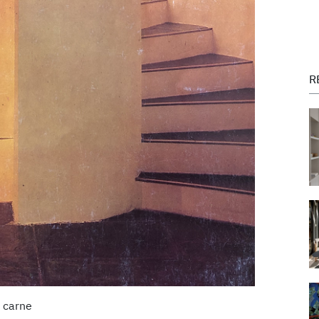
R
 carne