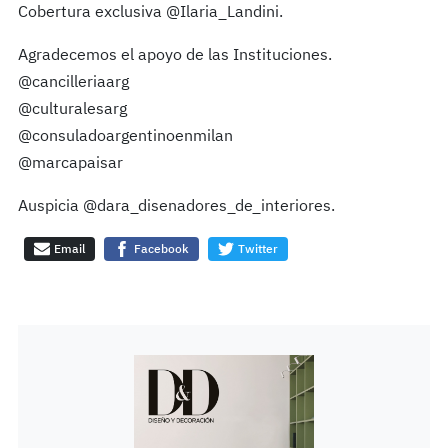
Cobertura exclusiva @Ilaria_Landini.
Agradecemos el apoyo de las Instituciones.
@cancilleriaarg
@culturalesarg
@consuladoargentinoenmilan
@marcapaisar
Auspicia @dara_disenadores_de_interiores.
Email
Facebook
Twitter