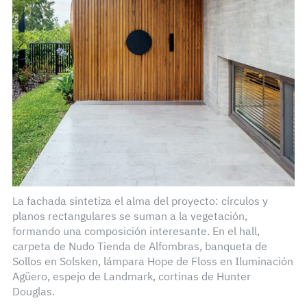
La fachada sintetiza el alma del proyecto: círculos y
planos rectangulares se suman a la vegetación,
formando una composición interesante. En el hall,
carpeta de Nudo Tienda de Alfombras, banqueta de
Sollos en Solsken, lámpara Hope de Floss en Iluminación
Agüero, espejo de Landmark, cortinas de Hunter
Douglas.