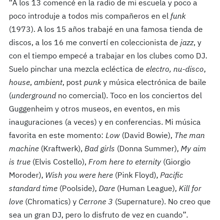
“A los 13 comencé en la radio de mi escuela y poco a
poco introduje a todos mis compañeros en el
funk
(1973). A los 15 años trabajé en una famosa tienda de
discos, a los 16 me convertí en coleccionista de
jazz
, y
con el tiempo empecé a trabajar en los clubes como DJ.
Suelo pinchar una mezcla ecléctica de
electro, nu-disco
,
house
,
ambient
, post
punk
y música electrónica de baile
(
underground
no comercial). Toco en los conciertos del
Guggenheim y otros museos, en eventos, en mis
inauguraciones (a veces) y en conferencias. Mi música
favorita en este momento:
Low
(David Bowie),
The man
machine
(Kraftwerk),
Bad girls
(Donna Summer),
My aim
is true
(Elvis Costello),
From here to eternity
(Giorgio
Moroder),
Wish you were here
(Pink Floyd),
Pacific
standard time
(Poolside),
Dare
(Human League),
Kill for
love
(Chromatics) y
Cerrone 3
(Supernature). No creo que
sea un gran DJ, pero lo disfruto de vez en cuando”.