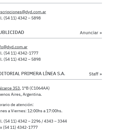
uscripciones@dyd.com.ar
l. (54 11) 4342 – 5898
UBLICIDAD
Anunciar »
nfo@dyd.com.ar
l. (54 11) 4342-1777
l. (54 11) 4342 – 5898
DITORIAL PRIMERA LÍNEA S.A.
Staff »
lcarce 353
, 1ºB (C1064AA)
enos Aires, Argentina.
rario de atención:
nes a Viernes: 12:00hs a 17:00hs.
l. (54 11) 4342 – 2296 / 4343 – 3344
x (54 11) 4342-1777