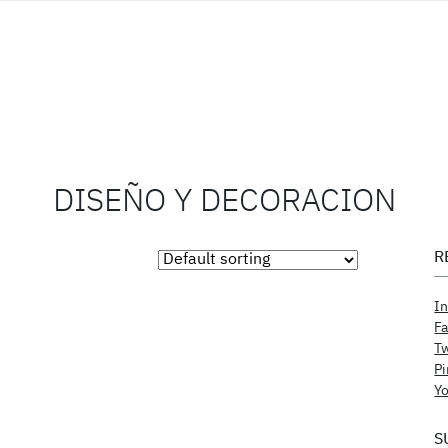
DISEÑO Y DECORACION
R
I
F
Tw
Pi
Y
S