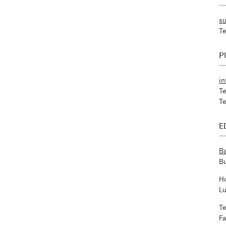
s
Te
P
i
Te
Te
E
Ba
Bu
Ho
Lu
Te
Fa