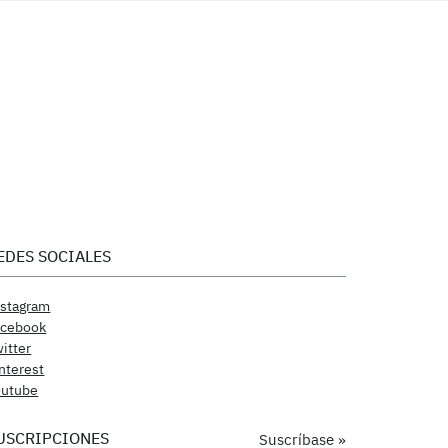
EDES SOCIALES
nstagram
acebook
itter
nterest
outube
USCRIPCIONES
Suscríbase »