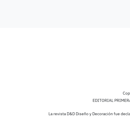
Cop
EDITORIAL PRIMERA L
La revista D&D Diseño y Decoración fue decla