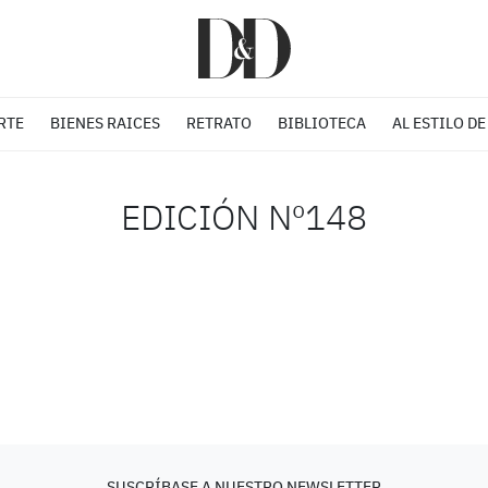
RTE
BIENES RAICES
RETRATO
BIBLIOTECA
AL ESTILO DE
EDICIÓN Nº148
SUSCRÍBASE A NUESTRO NEWSLETTER