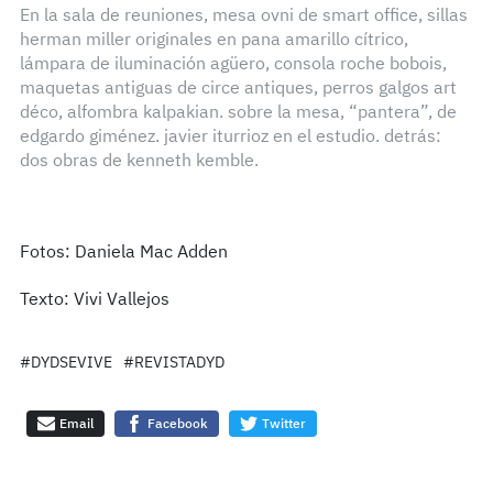
En la sala de reuniones, mesa ovni de smart office, sillas
herman miller originales en pana amarillo cítrico,
lámpara de iluminación agüero, consola roche bobois,
maquetas antiguas de circe antiques, perros galgos art
déco, alfombra kalpakian. sobre la mesa, “pantera”, de
edgardo giménez. javier iturrioz en el estudio. detrás:
dos obras de kenneth kemble.
Fotos: Daniela Mac Adden
Texto: Vivi Vallejos
#DYDSEVIVE
#REVISTADYD
Email
Facebook
Twitter